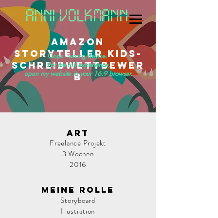
ANNI VOLKMANN
Amazon
Storyteller Kids-
Oops - wrong device.
Schreibwettbewer
For the full experience,
open my website in your 16:9 browser.
b
Art
Freelance Projekt
3 Wochen
2016
Meine ROlle
Storyboard
Illustration