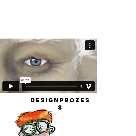
DesignPROzes
s