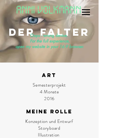
ANNI VOLKMANN
Der Falter
Oops - wrong device.
For the full experience,
open my website in your 16:9 browser.
ART
Semesterprojekt
4 Monate
2016
meine ROlle
Konzeption und Entwurf
Storyboard
Illustration